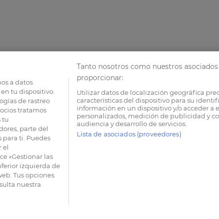
Tanto nosotros como nuestros asociados 
proporcionar:
os a datos
en tu dispositivo.
Utilizar datos de localización geográfica pre
características del dispositivo para su identi
ogías de rastreo
información en un dispositivo y/o acceder a e
socios tratamos
personalizados, medición de publicidad y co
 tu
audiencia y desarrollo de servicios.
dores, parte del
Lista de asociados (proveedores)
 para ti. Puedes
 el
e «Gestionar las
nferior izquierda de
 web. Tus opciones
sulta nuestra