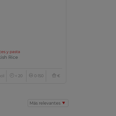
ces y pasta
ish Rice
cil
< 20
0-150
€
Más relevantes