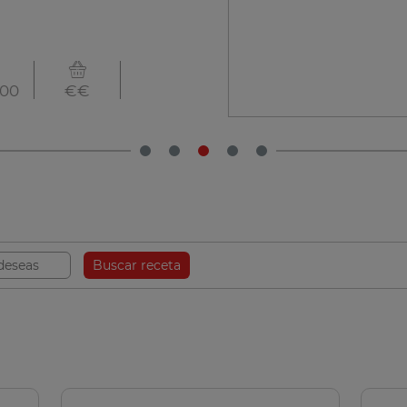
00
€€
Buscar receta