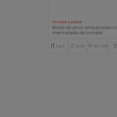
Arroces y pasta
Bolas de arroz empanadas c
mermelada de tomate
Fácil
41-50
301-500