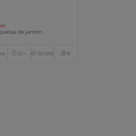
es
quetas de jamón
ia
50 >
301-500
€