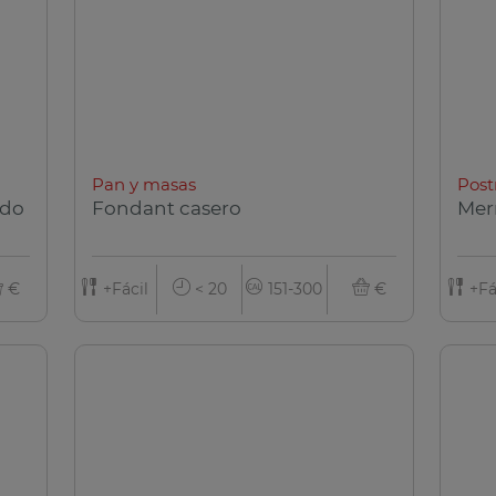
Pan y masas
Post
ado
Fondant casero
Mer
€
+Fácil
< 20
151-300
€
+Fá