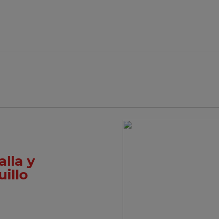
lla y
illo