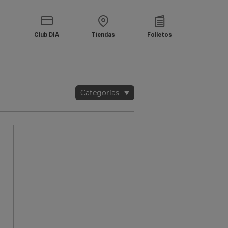
Club DIA
Tiendas
Folletos
Categorías
Ensaladas
TIMBAL DE
MARINADO 
MANZANA 
VINAGRETA