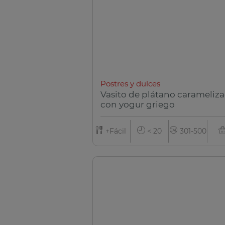
Postres y dulces
Vasito de plátano carameliz
con yogur griego
+Fácil
< 20
301-500