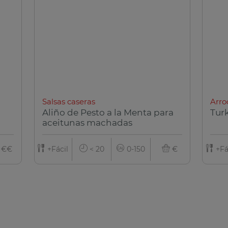
Salsas caseras
Arro
Aliño de Pesto a la Menta para
Turk
aceitunas machadas
€€
+Fácil
< 20
0-150
€
+Fá