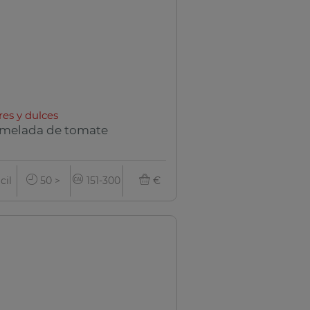
res y dulces
melada de tomate
cil
50 >
151-300
€