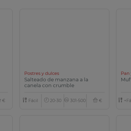
Postres y dulces
Pan 
Salteado de manzana a la
Muf
canela con crumble
€
Fácil
20-30
301-500
€
+Fá