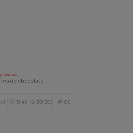
y masas
fins de chocolate
cil
31-40
301-500
€€