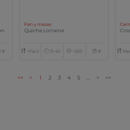
Pan y masas
Carn
on
Quiche Lorraine
Cro
€
+Fácil
31-40
+500
€
Med
<<
<
1
2
3
4
5
...
>
>>