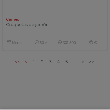
Carnes
Croquetas de jamón
Media
50 >
301-500
€
<<
<
1
2
3
4
5
...
>
>>