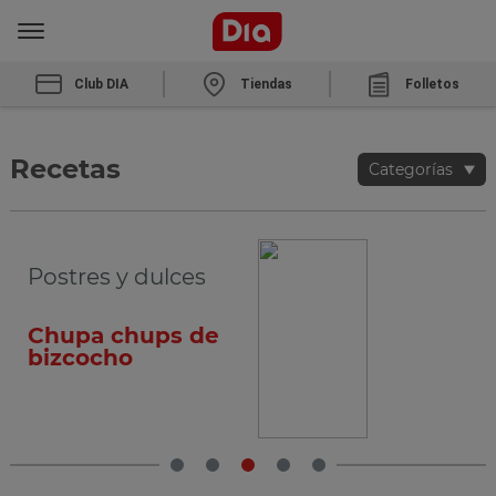
Club DIA
Tiendas
Folletos
Recetas
Categorías
Postres y dulces
Chupa chups de
bizcocho