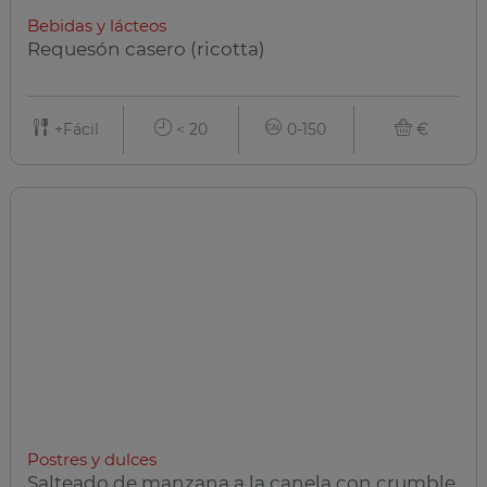
Bebidas y lácteos
Requesón casero (ricotta)
+Fácil
< 20
0-150
€
Postres y dulces
Salteado de manzana a la canela con crumble