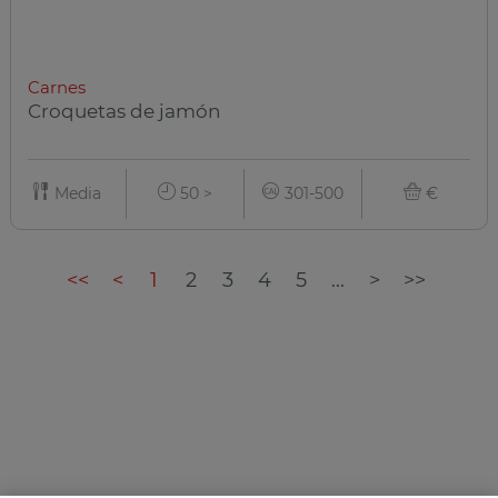
Carnes
Croquetas de jamón
Media
50 >
301-500
€
<<
<
1
2
3
4
5
...
>
>>