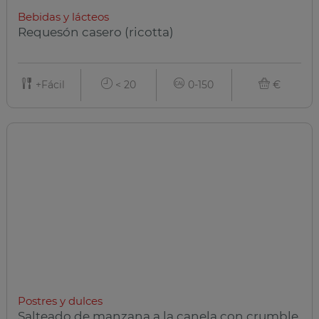
Bebidas y lácteos
Requesón casero (ricotta)
+Fácil
< 20
0-150
€
Postres y dulces
Salteado de manzana a la canela con crumble