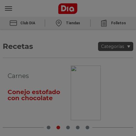
Club DIA
Tiendas
Folletos
Recetas
Categorías
Arroces y pasta
Espirales con
caballa y
pimientos del
piquillo