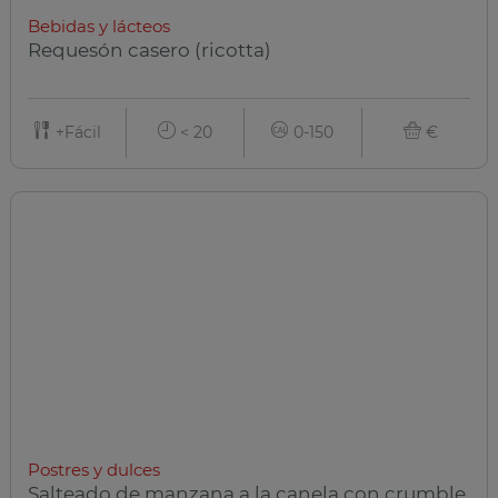
Bebidas y lácteos
Requesón casero (ricotta)
+Fácil
< 20
0-150
€
Postres y dulces
Salteado de manzana a la canela con crumble