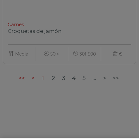
Carnes
Croquetas de jamón
Media
50 >
301-500
€
<<
<
1
2
3
4
5
...
>
>>