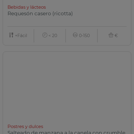
Bebidas y lácteos
Requesón casero (ricotta)
+Fácil
< 20
0-150
€
Postres y dulces
Salteado de manzana a la canela con crumble