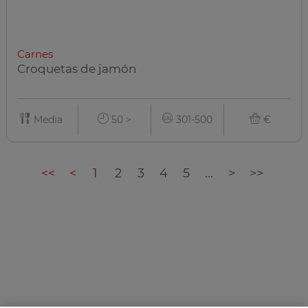
Carnes
Croquetas de jamón
Media
50 >
301-500
€
<<
<
1
2
3
4
5
...
>
>>