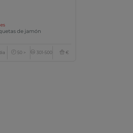
es
quetas de jamón
ia
50 >
301-500
€