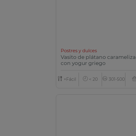
Postres y dulces
Vasito de plátano carameliz
con yogur griego
+Fácil
< 20
301-500