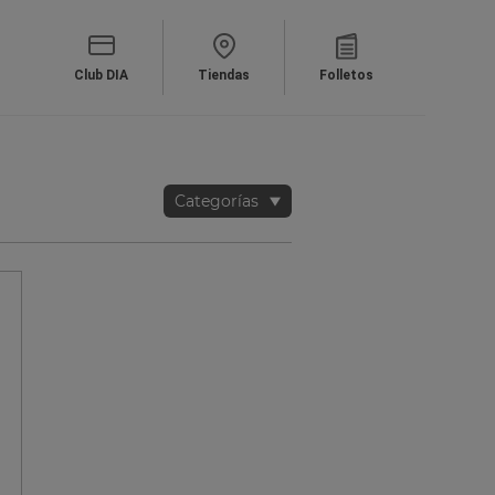
Club DIA
Tiendas
Folletos
Categorías
Verduras y fru
BROCOLIS 
DE MI MAD