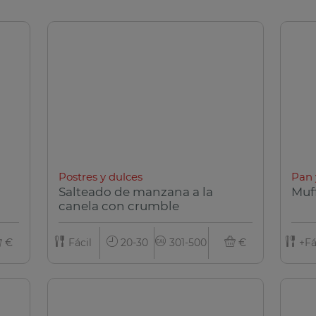
Postres y dulces
Pan 
Salteado de manzana a la
Muf
canela con crumble
€
Fácil
20-30
301-500
€
+Fá