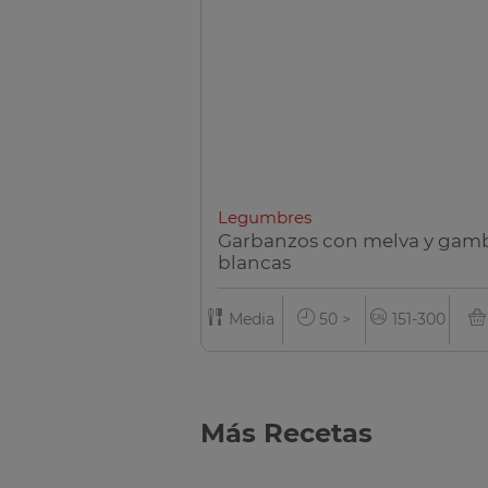
Legumbres
Garbanzos con melva y gam
blancas
Media
50 >
151-300
Más Recetas