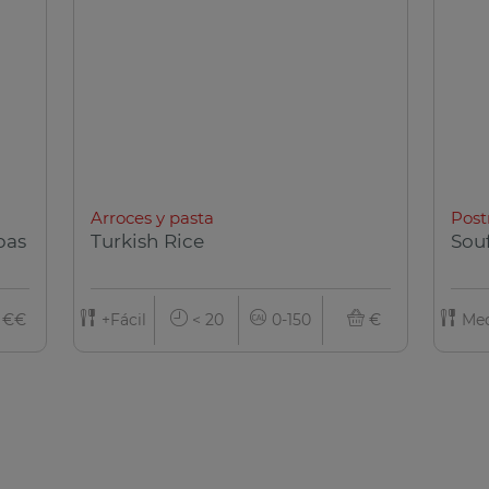
Arroces y pasta
Post
bas
Turkish Rice
Sou
€€
+Fácil
< 20
0-150
€
Med