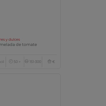
res y dulces
melada de tomate
cil
50 >
151-300
€