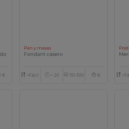
Pan y masas
Post
ado
Fondant casero
Mer
€
+Fácil
< 20
151-300
€
+Fá