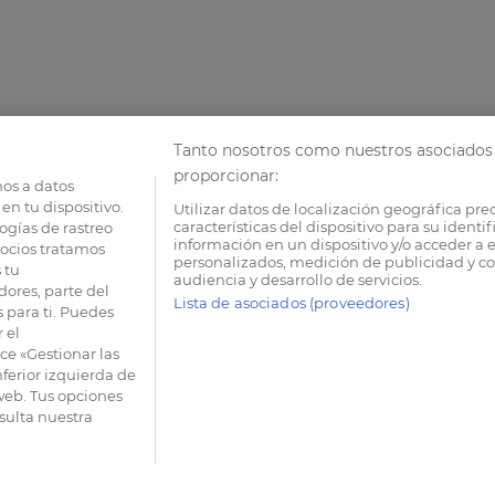
Tanto nosotros como nuestros asociados 
proporcionar:
os a datos
en tu dispositivo.
Utilizar datos de localización geográfica pre
características del dispositivo para su identi
ogías de rastreo
información en un dispositivo y/o acceder a e
socios tratamos
personalizados, medición de publicidad y co
 tu
audiencia y desarrollo de servicios.
dores, parte del
Lista de asociados (proveedores)
 para ti. Puedes
 el
e «Gestionar las
nferior izquierda de
 web. Tus opciones
sulta nuestra