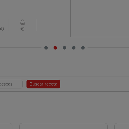
300
€€
Buscar receta