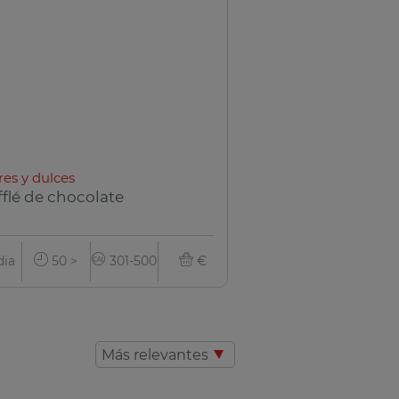
res y dulces
fflé de chocolate
ia
50 >
301-500
€
Más relevantes