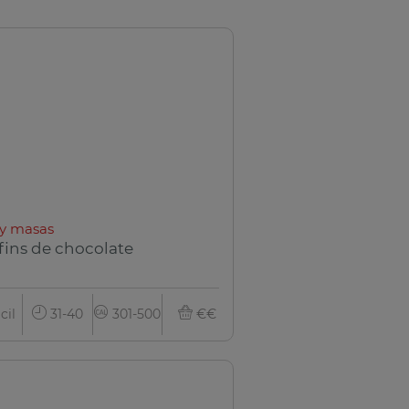
y masas
fins de chocolate
cil
31-40
301-500
€€