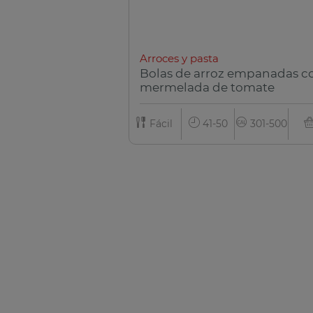
Arroces y pasta
Bolas de arroz empanadas c
mermelada de tomate
Fácil
41-50
301-500