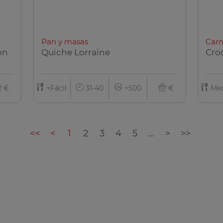
Pan y masas
Carn
on
Quiche Lorraine
Cro
€
+Fácil
31-40
+500
€
Med
<<
<
1
2
3
4
5
...
>
>>