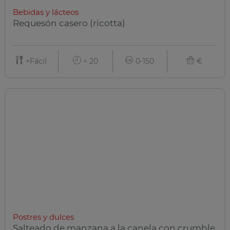
Bebidas y lácteos
Requesón casero (ricotta)
+Fácil
< 20
0-150
€
Postres y dulces
Salteado de manzana a la canela con crumble