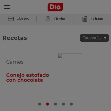
Club DIA
Tiendas
Folletos
Recetas
Categorías
Verduras y frutas
BROCOLIS A LA
MANERA DE MI
MADRE