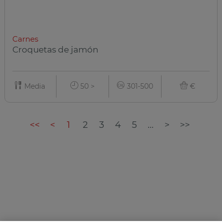
Carnes
Croquetas de jamón
Media
50 >
301-500
€
<<
<
1
2
3
4
5
...
>
>>